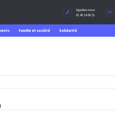
Appelez-nous
01 45 14 08 15
ments
Famille et société
Solidarité
)