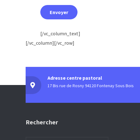
[/vc_column_text]
[/vc_column][/vc_row]
Adresse centre pastoral
17 Bis rue de Rosny 94120 Fontenay Sous Bois
Rechercher