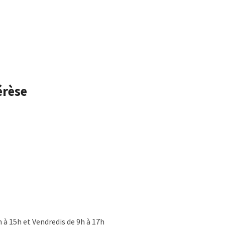
érèse
h à 15h et Vendredis de 9h à 17h