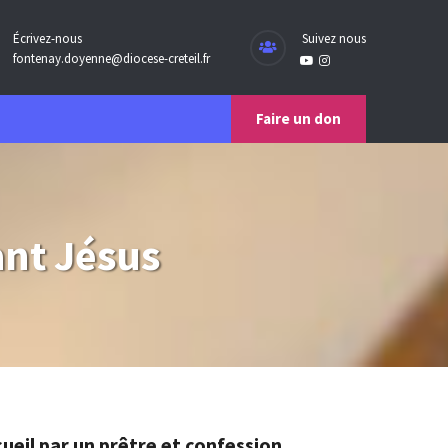
Écrivez-nous
Suivez nous
fontenay.doyenne@diocese-creteil.fr
Faire un don
ant Jésus
ueil par un prêtre et confession