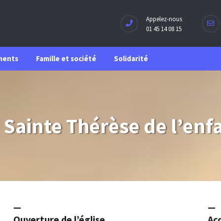
Appelez-nous
01 45 14 08 15
ments
Famille et société
Solidarité
 Sainte Thérèse de l’enf
—
—
Ouverture de l’église
Acc