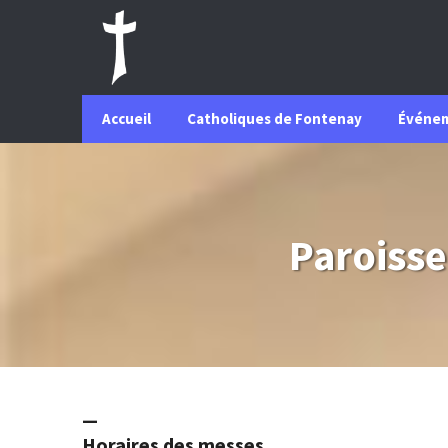
Accueil
Catholiques de Fontenay
Événe
Paroisse
—
Horaires des messes