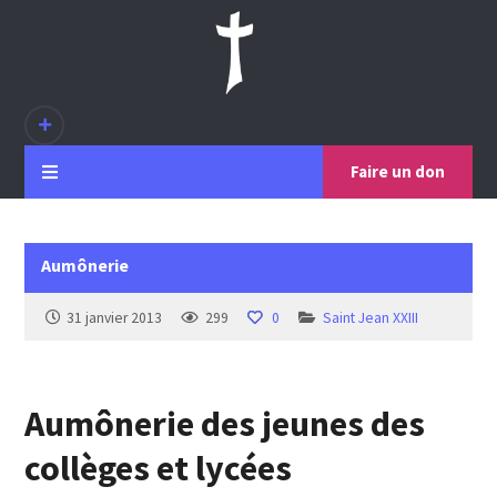
Faire un don
Aumônerie
31 janvier 2013
299
0
Saint Jean XXIII
Aumônerie
des jeunes des
collèges et lycées