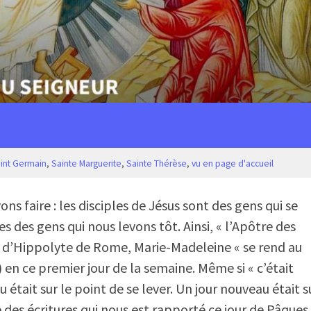
int Germain
,
Sainte Marguerite
,
Sainte Thérèse
,
vu en page d'accueil
ns faire : les disciples de Jésus sont des gens qui se
des gens qui nous levons tôt. Ainsi, « l’Apôtre des
 d’Hippolyte de Rome, Marie-Madeleine « se rend au
 en ce premier jour de la semaine. Même si « c’était
 était sur le point de se lever. Un jour nouveau était s
ge des écritures qui nous est rapporté ce jour de Pâques.