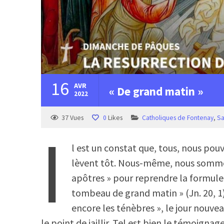
16
AVR
« De grand matin »
2022
37
Vues
0
Likes
Catholiques de Fontenay
,
Sa
I
l est un constat que, tous, nous pouvo
lèvent tôt. Nous-même, nous sommes 
apôtres » pour reprendre la formule
tombeau de grand matin » (Jn. 20, 1)
encore les ténèbres », le jour nouveau
le point de jaillir. Tel est bien le témoigna