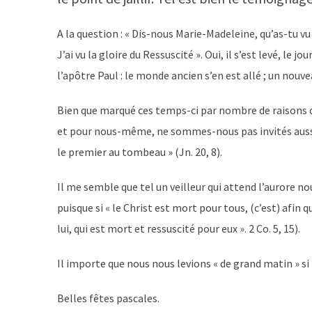
A la question : « Dis-nous Marie-Madeleine, qu’as-tu vu e
J’ai vu la gloire du Ressuscité ». Oui, il s’est levé, le j
l’apôtre Paul : le monde ancien s’en est allé ; un nouvea
Bien que marqué ces temps-ci par nombre de raisons d
et pour nous-même, ne sommes-nous pas invités aussi à v
le premier au tombeau » (Jn. 20, 8).
Il me semble que tel un veilleur qui attend l’aurore n
puisque si « le Christ est mort pour tous, (c’est) afin 
lui, qui est mort et ressuscité pour eux ». 2 Co. 5, 15).
Il importe que nous nous levions « de grand matin » si
Belles fêtes pascales.