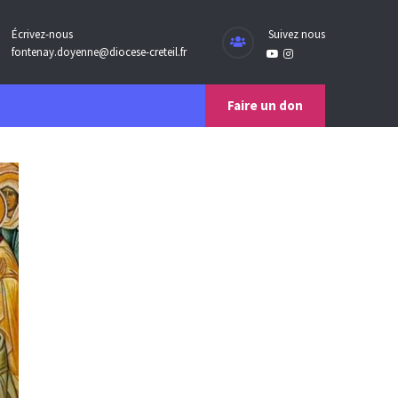
Écrivez-nous
Suivez nous
fontenay.doyenne@diocese-creteil.fr
Faire un don