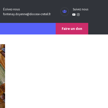
Écrivez-nous
Suivez nous
fontenay.doyenne@diocese-creteil.fr
Faire un don