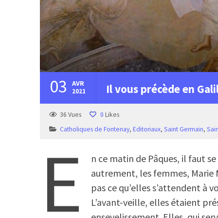
03
AVR
Il vous précède en Galil
2021
36
Vues
0
Likes
Catholiques de Fontenay
,
Editoriaux
,
Saint Germain
,
Sain
E
n ce matin de Pâques, il faut se r
autrement, les femmes, Marie M
pas ce qu’elles s’attendent à vo
L’avant-veille, elles étaient pré
ensevelissement. Elles, qui serv