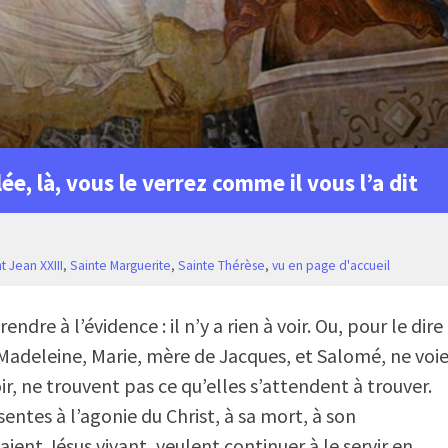
ée, là, vous le verrez comme il vous l’a dit
t Jean XXIII
,
Sainte Marguerite
,
Sainte Thérèse
,
vu en page d'accueil
endre à l’évidence : il n’y a rien à voir. Ou, pour le dire
adeleine, Marie, mère de Jacques, et Salomé, ne voi
ir, ne trouvent pas ce qu’elles s’attendent à trouver.
sentes à l’agonie du Christ, à sa mort, à son
aient Jésus vivant, veulent continuer à le servir en