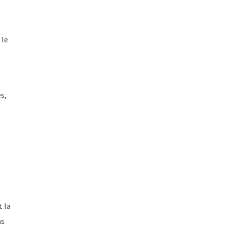
 le
s,
t la
ns