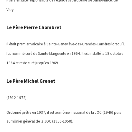
Il sera ensuite responsable de l’équioe sacerdotale de Saint-Marcel de
Vitry.
Le Père Pierre Chambret
Il était premier vaicaire à Sainte-Geneviève-des-Grandes-Carrières lorsqu’il
fut nommé curé de Sainte-Marguerite en 1964. Il est installé le 18 octobre
1964 et reste curé jusqu’en 1969.
Le Père Michel Grenet
(1912-1972)
Ordonné prêtre en 1937, il est aumônier national de la JOC (1946) puis
aumônier général de la JOC (1950-1958).