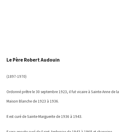
Le Père Robert Audouin
(1897-1970)
Ordonné prêtre le 30 septembre 1923, il fut vicaire à Sainte-Anne de la
Maison Blanche de 1923 à 1936.
Il est curé de Sainte-Marguerite de 1936 à 1943.
Il sera ensuite curé de Saint-Ambroise de 1943 à 1968 et chanoine