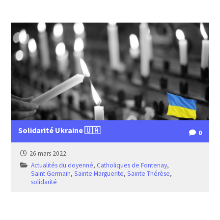
Solidarité Ukraine 🇺🇦
0
26 mars 2022
Actualités du doyenné
,
Catholiques de Fontenay
,
Saint Germain
,
Sainte Marguerite
,
Sainte Thérèse
,
solidarité