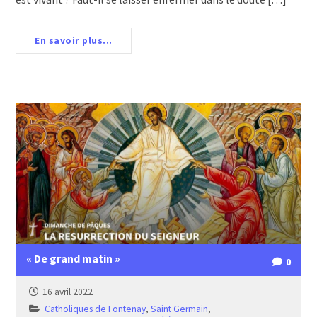
En savoir plus...
« De grand matin »
0
16 avril 2022
Catholiques de Fontenay
,
Saint Germain
,