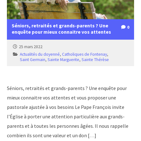
Séniors, retraités et grands-parents ? Une
0
enquête pour mieux connaitre vos attentes
25 mars 2022
Actualités du doyenné
,
Catholiques de Fontenay
,
Saint Germain
,
Sainte Marguerite
,
Sainte Thérèse
Séniors, retraités et grands-parents ? Une enquête pour
mieux connaitre vos attentes et vous proposer une
pastorale ajustée à vos besoins Le Pape François invite
l’Église à porter une attention particulière aux grands-
parents et à toutes les personnes âgées. Il nous rappelle
combien ils sont une valeur et un don […]