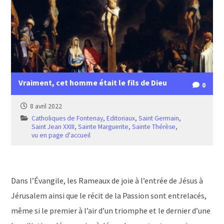
Vraiment, cet homme était le fils de Dieu
0
8 avril 2022
Catholiques de Fontenay
,
Editoriaux
,
Saint Germain
,
Saint Jean XXIII
,
Sainte Marguerite
,
Sainte Thérèse
,
vu en page d'accueil
Dans l’Évangile, les Rameaux de joie à l’entrée de Jésus à
Jérusalem ainsi que le récit de la Passion sont entrelacés,
même si le premier à l’air d’un triomphe et le dernier d’une