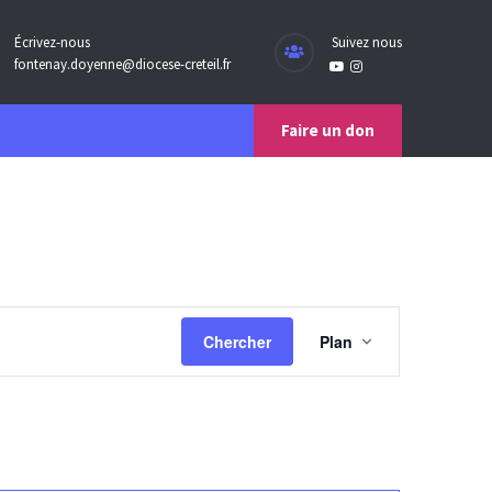
Écrivez-nous
Suivez nous
fontenay.doyenne@diocese-creteil.fr
Faire un don
N
Chercher
Plan
a
v
i