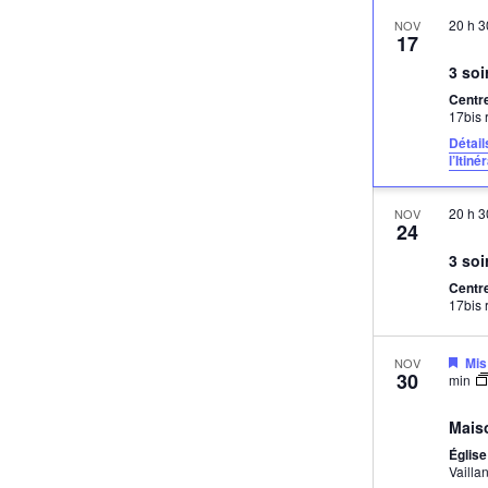
20 h 
NOV
17
3 soi
Centr
Détai
l’Itiné
20 h 
NOV
24
3 soi
Centr
Mis
NOV
30
min
Mais
Église