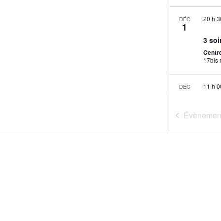
20 h 
DÉC
1
3 soi
Centr
11 h 
DÉC
4
Réun
Évènemen
Centr
Mis
DÉC
7
min
Mais
Église