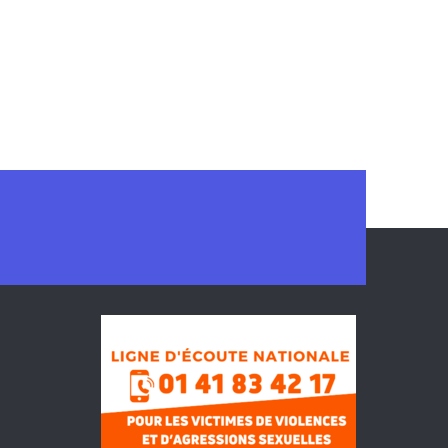
 en avant
20 h 30 min
-
21 h 30
on d’évangile Avent 2021
 Saint Jean XXIII
19, rue Edouard
Vaillant, Fontenay-sous-Bois
 en avant
20 h 30 min
-
21 h 30
on d’évangile Avent 2021
 Saint Jean XXIII
19, rue Edouard
Vaillant, Fontenay-sous-Bois