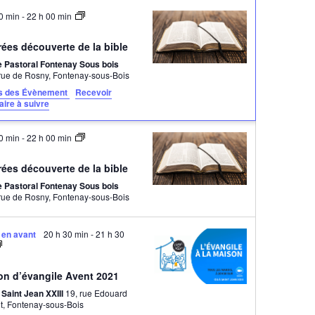
g
30 min
-
22 h 00 min
a
rées découverte de la bible
t
e Pastoral Fontenay Sous bois
17bis rue de Rosny, Fontenay-sous-Bois
i
ls des Évènement
Recevoir
raire à suivre
o
30 min
-
22 h 00 min
n
rées découverte de la bible
d
e Pastoral Fontenay Sous bois
17bis rue de Rosny, Fontenay-sous-Bois
e
v
 en avant
20 h 30 min
-
21 h 30
u
on d’évangile Avent 2021
e
 Saint Jean XXIII
19, rue Edouard
Vaillant, Fontenay-sous-Bois