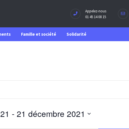
Appelez-nous
01 45 14 08 15
ments
Famille et société
Solidarité
021
 - 
21 décembre 2021