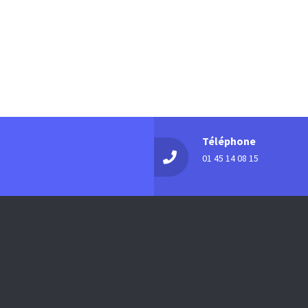
Mis
DÉC
14
min
Mais
Église
Mis
DÉC
21
min
Téléphone
Mais
01 45 14 08 15
Église