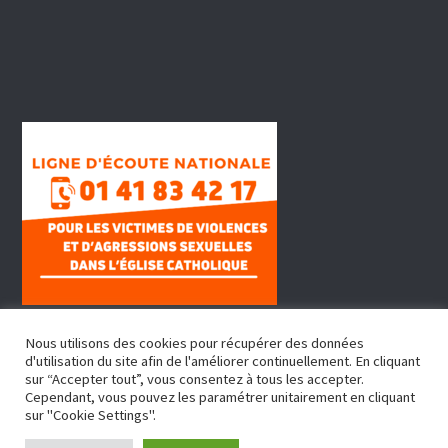
s
É
v
è
n
e
m
Nous utilisons des cookies pour récupérer des données
e
d'utilisation du site afin de l'améliorer continuellement. En cliquant
sur “Accepter tout”, vous consentez à tous les accepter.
Cependant, vous pouvez les paramétrer unitairement en cliquant
n
sur "Cookie Settings".
Copyright © 2022, Doyenné Fontenay Sous Bois