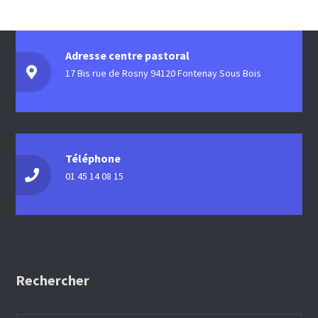
e
e
v
d
t
u
a
Adresse centre pastoral
n
t
17 Bis rue de Rosny 94120 Fontenay Sous Bois
e
e
s
a
.
É
v
Téléphone
v
01 45 14 08 15
i
è
g
n
e
a
m
Rechercher
t
e