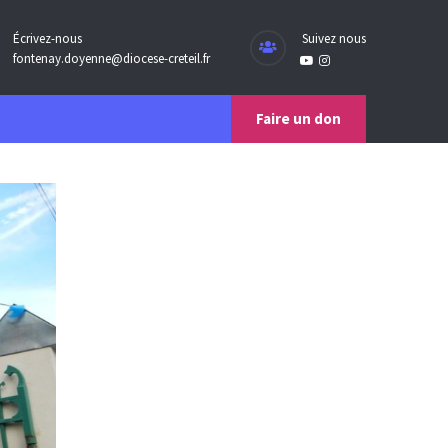
Écrivez-nous
Suivez nous
fontenay.doyenne@diocese-creteil.fr
Faire un don