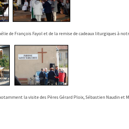
élie de François Fayol et de la remise de cadeaux liturgiques à no
otamment la visite des Pères Gérard Ploix, Sébastien Naudin et Mic