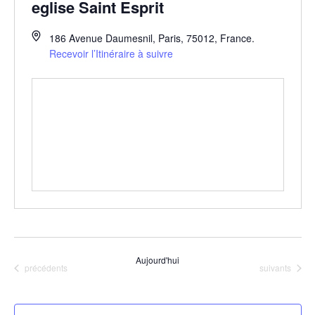
eglise Saint Esprit
186 Avenue Daumesnil
,
Paris
,
75012
,
France
.
Recevoir l’Itinéraire à suivre
Aujourd'hui
Évènements
Évènements
précédents
suivants