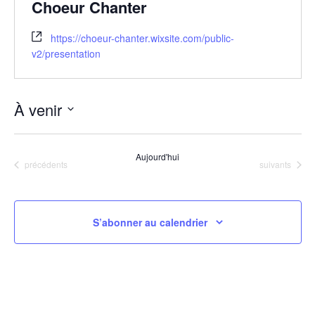
Choeur Chanter
https://choeur-chanter.wixsite.com/public-
v2/presentation
À venir
S
é
Aujourd'hui
Évènements
Évènements
précédents
suivants
l
e
c
S’abonner au calendrier
t
i
o
n